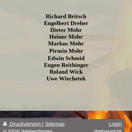
Richard Britsch
Engelbert Dreher
Dieter Mohr
Heiner
Mohr
Markus Mohr
Pirmin Mohr
Edwin
Schmid
Eugen Reithinger
Roland Wick
Uwe Wiechetek
Druckversion
|
Sitemap
Login
© FFW Weiterdingen
Webansicht